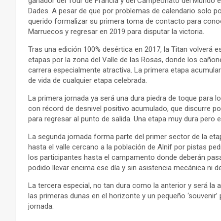
ganador del Tour de Francia y del Campeonato del Mundo en
Dades. A pesar de que por problemas de calendario solo pod
querido formalizar su primera toma de contacto para con
Marruecos y regresar en 2019 para disputar la victoria.
Tras una edición 100% desértica en 2017, la Titan volverá 
etapas por la zona del Valle de las Rosas, donde los cañon
carrera especialmente atractiva. La primera etapa acumular
de vida de cualquier etapa celebrada.
La primera jornada ya será una dura piedra de toque para lo
con récord de desnivel positivo acumulado, que discurre po
para regresar al punto de salida. Una etapa muy dura pero 
La segunda jornada forma parte del primer sector de la eta
hasta el valle cercano a la población de Alnif por pistas pe
los participantes hasta el campamento donde deberán pasar 
podido llevar encima ese día y sin asistencia mecánica ni de 
La tercera especial, no tan dura como la anterior y será la 
las primeras dunas en el horizonte y un pequeño ‘souvenir’ 
jornada.