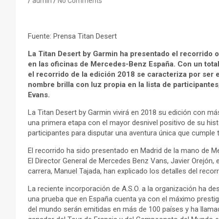
admin
No Comments
Fuente: Prensa Titan Desert
La Titan Desert by Garmin ha presentado el recorrido o
en las oficinas de Mercedes-Benz España. Con un total
el recorrido de la edición 2018 se caracteriza por ser 
nombre brilla con luz propia en la lista de participantes
Evans.
La Titan Desert by Garmin vivirá en 2018 su edición con m
una primera etapa con el mayor desnivel positivo de su hist
participantes para disputar una aventura única que cumple
El recorrido ha sido presentado en Madrid de la mano de M
El Director General de Mercedes Benz Vans, Javier Orejón, el 
carrera, Manuel Tajada, han explicado los detalles del recorr
La reciente incorporación de A.S.O. a la organización ha de
una prueba que en España cuenta ya con el máximo prestig
del mundo serán emitidas en más de 100 países y ha llamado 