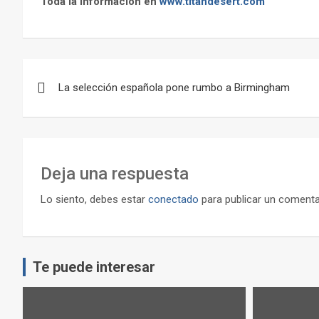
Toda la información en
www.titandesert.com
Navegación
La selección española pone rumbo a Birmingham
de
entradas
Deja una respuesta
Lo siento, debes estar
conectado
para publicar un comenta
Te puede interesar