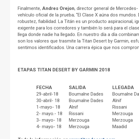
Finalmente,
Andres Orejon
, director general de Mercedes-
vehículo oficial de la prueba; “El Clase X aúna dos mundos.
robustez, fiabilidad. La Titán es un producto aspiracional,
exigente para los corredores y también lo será para el cla
llega donde nadie ha llegado. En nuestro día a día combina
son los valores que trasmite la Titan Desert by Garmin, esf
sentimos identificados. Una carrera épica que nos compro
ETAPAS TITAN DESERT BY GARMIN 2018
FECHA
SALIDA
LLEGADA
29-abril-18
Boumalne Dades
Boumalne D
30-abril- 18
Boumalne Dades
Alnif
1-mayo- 18
Alnif
Rissani
2- mayo.- 18
Rissani
Merzouga
3- mayo- 18
Merzouga
Merzouga
4- mayo- 18
Merzouga
Maadid