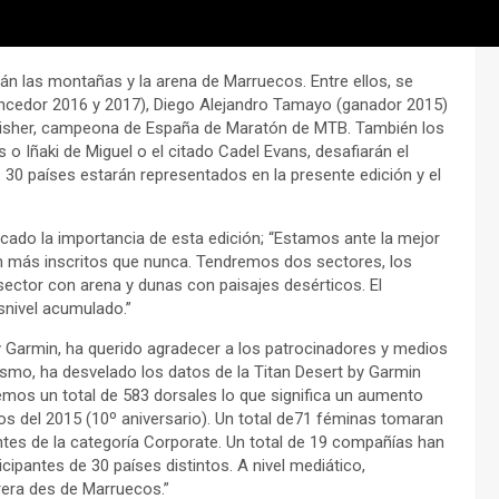
án las montañas y la arena de Marruecos. Entre ellos, se
encedor 2016 y 2017), Diego Alejandro Tamayo (ganador 2015)
 Fisher, campeona de España de Maratón de MTB. También los
o Iñaki de Miguel o el citado Cadel Evans, desafiarán el
30 países estarán representados en la presente edición y el
acado la importancia de esta edición; “Estamos ante la mejor
on más inscritos que nunca. Tendremos dos sectores, los
ector con arena y dunas con paisajes desérticos. El
snivel acumulado.”
 by Garmin, ha querido agradecer a los patrocinadores y medios
smo, ha desvelado los datos de la Titan Desert by Garmin
enemos un total de 583 dorsales lo que significa un aumento
os del 2015 (10º aniversario). Un total de71 féminas tomaran
antes de la categoría Corporate. Un total de 19 compañías han
cipantes de 30 países distintos. A nivel mediático,
era des de Marruecos.”