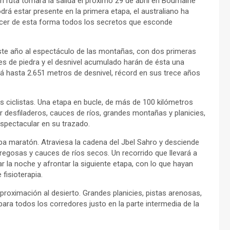
 ruta tomará la salida el próximo 29 de abril en Boumalne
rá estar presente en la primera etapa, el australiano ha
ocer de esta forma todos los secretos que esconde
este año al espectáculo de las montañas, con dos primeras
es de piedra y el desnivel acumulado harán de ésta una
á hasta 2.651 metros de desnivel, récord en sus trece años
s ciclistas. Una etapa en bucle, de más de 100 kilómetros
r desfiladeros, cauces de ríos, grandes montañas y planicies,
espectacular en su trazado.
pa maratón. Atraviesa la cadena del Jbel Sahro y desciende
dregosas y cauces de ríos secos. Un recorrido que llevará a
la noche y afrontar la siguiente etapa, con lo que hayan
fisioterapia.
aproximación al desierto. Grandes planicies, pistas arenosas,
para todos los corredores justo en la parte intermedia de la