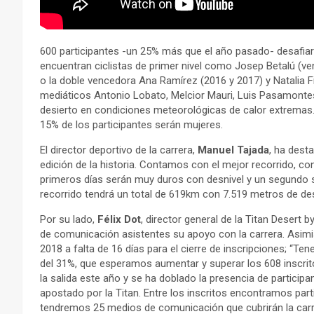
600 participantes -un 25% más que el año pasado- desafiar
encuentran ciclistas de primer nivel como Josep Betalú (v
o la doble vencedora Ana Ramírez (2016 y 2017) y Natalia
mediáticos Antonio Lobato, Melcior Mauri, Luis Pasamontes 
desierto en condiciones meteorológicas de calor extremas. 
15% de los participantes serán mujeres.
El director deportivo de la carrera,
Manuel Tajada
, ha dest
edición de la historia. Contamos con el mejor recorrido, c
primeros días serán muy duros con desnivel y un segundo s
recorrido tendrá un total de 619km con 7.519 metros de de
Por su lado,
Félix Dot
, director general de la Titan Desert
de comunicación asistentes su apoyo con la carrera. Asimi
2018 a falta de 16 días para el cierre de inscripciones; “T
del 31%, que esperamos aumentar y superar los 608 inscrit
la salida este año y se ha doblado la presencia de particip
apostado por la Titan. Entre los inscritos encontramos parti
tendremos 25 medios de comunicación que cubrirán la carr