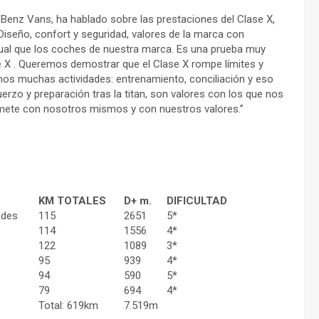
 Benz Vans, ha hablado sobre las prestaciones del Clase X,
 Diseño, confort y seguridad, valores de la marca con
 igual que los coches de nuestra marca. Es una prueba muy
se X . Queremos demostrar que el Clase X rompe límites y
mos muchas actividades: entrenamiento, conciliación y eso
uerzo y preparación tras la titan, son valores con los que nos
mete con nosotros mismos y con nuestros valores.”
KM TOTALES
D+ m.
DIFICULTAD
ades
115
2651
5*
114
1556
4*
122
1089
3*
95
939
4*
94
590
5*
79
694
4*
Total: 619km
7.519m