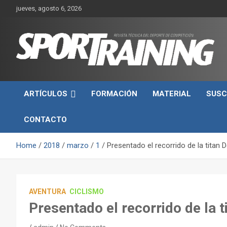
Skip
jueves, agosto 6, 2026
to
content
Sport Training es una web y revista especializada en deporte d
Revista técnica del
rendimiento, nutrición y entrenamiento.
ARTÍCULOS
FORMACIÓN
MATERIAL
SUSC
deporte Sport Training
CONTACTO
Home
2018
marzo
1
Presentado el recorrido de la titan 
AVENTURA
CICLISMO
Presentado el recorrido de la 