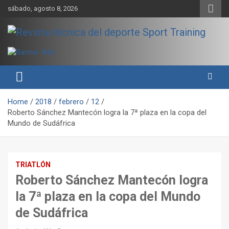
Skip
sábado, agosto 8, 2026
to
content
Sport Training es una web y revista especializada en deporte de
Revista técnica del deporte
rendimiento, nutrición y entrenamiento.
Sport Training
Home
2018
febrero
12
Roberto Sánchez Mantecón logra la 7ª plaza en la copa del
Mundo de Sudáfrica
TRIATLÓN
Roberto Sánchez Mantecón logra
la 7ª plaza en la copa del Mundo
de Sudáfrica