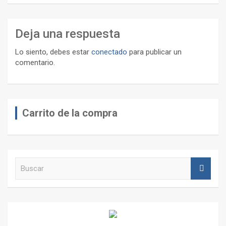
Deja una respuesta
Lo siento, debes estar
conectado
para publicar un
comentario.
Carrito de la compra
B
u
s
c
a
r