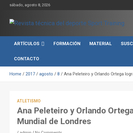
Skip
sábado, agosto 8, 2026
to
content
Sport Training es una web y revista especializada en deporte d
Revista técnica del
rendimiento, nutrición y entrenamiento.
ARTÍCULOS
FORMACIÓN
MATERIAL
SUSC
deporte Sport Training
CONTACTO
Home
2017
agosto
8
Ana Peleteiro y Orlando Ortega logr
ATLETISMO
Ana Peleteiro y Orlando Ortega
Mundial de Londres
admin
No Comments