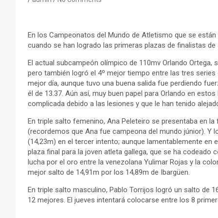
En los Campeonatos del Mundo de Atletismo que se están d
cuando se han logrado las primeras plazas de finalistas de 
El actual subcampeón olímpico de 110mv Orlando Ortega, se c
pero también logró el 4º mejor tiempo entre las tres series 
mejor día, aunque tuvo una buena salida fue perdiendo fuer
él de 13.37. Aún así, muy buen papel para Orlando en estos
complicada debido a las lesiones y que le han tenido aleja
En triple salto femenino, Ana Peleteiro se presentaba en la 
(recordemos que Ana fue campeona del mundo júnior). Y lo
(14,23m) en el tercer intento; aunque lamentablemente en e
plaza final para la joven atleta gallega, que se ha codeado
lucha por el oro entre la venezolana Yulimar Rojas y la col
mejor salto de 14,91m por los 14,89m de Ibargüen.
En triple salto masculino, Pablo Torrijos logró un salto de 1
12 mejores. El jueves intentará colocarse entre los 8 primer