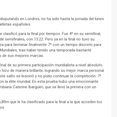
isputando en Londres, no ha sido hasta la jornada del lunes
atletas españoles.
lasificó para la final por tiempos. Fue 4º en su semifinal,
de semifinales, con 13.22. Pero ya en la final no tuvo su
za para terminar finalmente 7º con un tiempo discreto para
 Mundiales, tras haber tenido una temporada bastante
do de sus mejores marcas.
final de su primera participación mundialista a nivel absoluto
 hizo de manera brillante, logrando su mejor marca personal
ste salto se lesionó y no pudo continuar la competición. 7ª
 con la élite mundial. En esta prueba hubo una emocionante
ombiana Caterine Ibargüen, que se llevó la primera con un
6,80m que le ha clasificado para la final a la que acceden los
os.