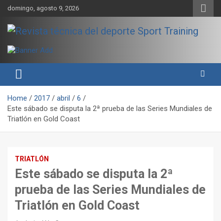
Skip
domingo, agosto 9, 2026
to
content
Sport Training es una web y revista especializada en deporte de
Revista técnica del deporte
rendimiento, nutrición y entrenamiento.
Sport Training
Home
2017
abril
6
Este sábado se disputa la 2ª prueba de las Series Mundiales de
Triatlón en Gold Coast
TRIATLÓN
Este sábado se disputa la 2ª
prueba de las Series Mundiales de
Triatlón en Gold Coast