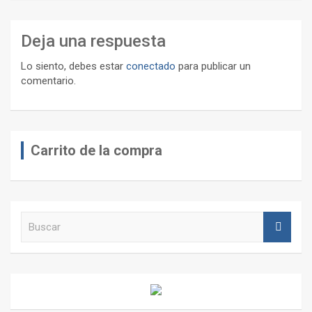
Deja una respuesta
Lo siento, debes estar
conectado
para publicar un
comentario.
Carrito de la compra
B
u
s
c
a
r