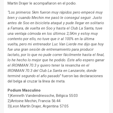
Martin Drajer le acompañaron en el podio.
“Los primeros 5km fueron muy rápidos pero empecé muy
bien y cuando Mechin me pasó le conseguí seguir. Justo
antes de Soo en bicicleta ataqué y pude llegar en solitario
a Famara, de vuelta en Soo y hasta el Club La Santa, tuve
una ventaja cómoda en los últimos 2,5Km y estoy muy
contento por ello, no tuve que ir al 100% en la última
vuelta, pero mi entrenador Luc Van Lierde me dijo que hoy
fue una gran sesión de entrenamiento para producir
lactato, por lo que no pude correr fácilmente hasta el final,
lo he hecho lo mejor que he podido. Este año espero ganar
el IRONMAN 70.3 y quiero tener la revancha en el
IRONMAN 70.3 del Club La Santa en Lanzarote, donde
terminé segundo el año pasado”
fueron las declaraciones
del belga al cruzar la línea de meta.
Podium Masculino
1)Kenneth Vandendriessche, Bélgica 55:03
2)Antoine Mechin, Francia 56:44
3)Leon Martín Drajer, Argentina 57:05