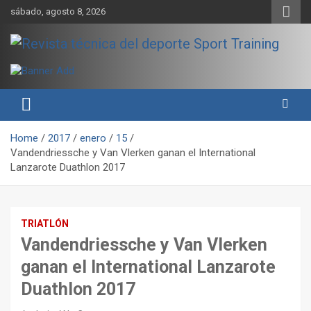
Skip
sábado, agosto 8, 2026
to
content
Sport Training es una web y revista especializada en deporte de
Revista técnica del deporte
rendimiento, nutrición y entrenamiento.
Sport Training
Home
2017
enero
15
Vandendriessche y Van Vlerken ganan el International
Lanzarote Duathlon 2017
TRIATLÓN
Vandendriessche y Van Vlerken
ganan el International Lanzarote
Duathlon 2017