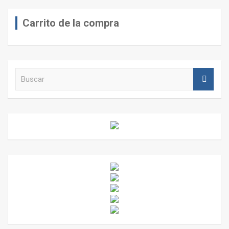
Carrito de la compra
B
u
s
c
a
r