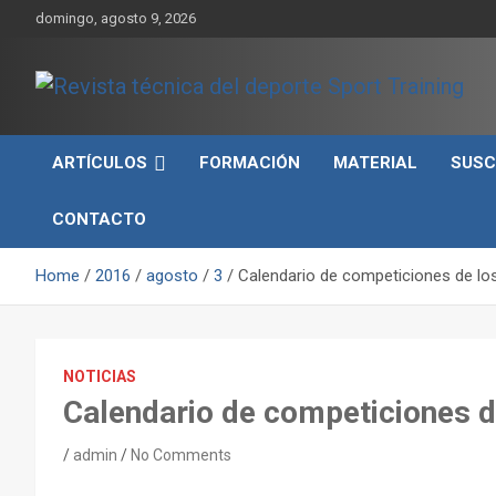
Skip
domingo, agosto 9, 2026
to
content
Sport Training es una web y revista especializada en deporte d
Revista técnica del
rendimiento, nutrición y entrenamiento.
ARTÍCULOS
FORMACIÓN
MATERIAL
SUSC
deporte Sport Training
CONTACTO
Home
2016
agosto
3
Calendario de competiciones de lo
NOTICIAS
Calendario de competiciones 
admin
No Comments