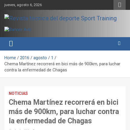
Skip
jueves, agosto 6, 2026
to
content
Sport Training es una web y revista especializada en deporte de
Revista técnica del deporte
rendimiento, nutrición y entrenamiento.
Sport Training
Home
2016
agosto
1
Chema Martínez recorrerá en bici más de 900km, para luchar
contra la enfermedad de Chagas
NOTICIAS
Chema Martínez recorrerá en bici
más de 900km, para luchar contra
la enfermedad de Chagas