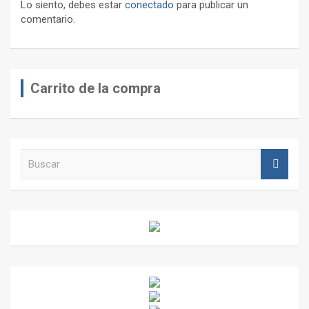
Lo siento, debes estar
conectado
para publicar un
comentario.
Carrito de la compra
B
u
s
c
a
r