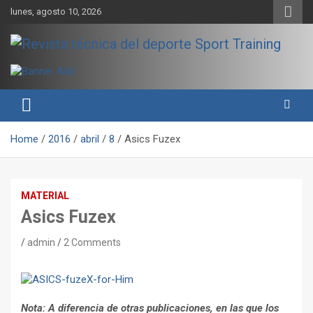
Skip
lunes, agosto 10, 2026
to
content
Sport Training es una web y revista especializada en deporte de
Revista técnica del deporte
rendimiento, nutrición y entrenamiento.
Sport Training
Home
2016
abril
8
Asics Fuzex
MATERIAL
Asics Fuzex
admin
2 Comments
Nota: A diferencia de otras publicaciones, en las que los