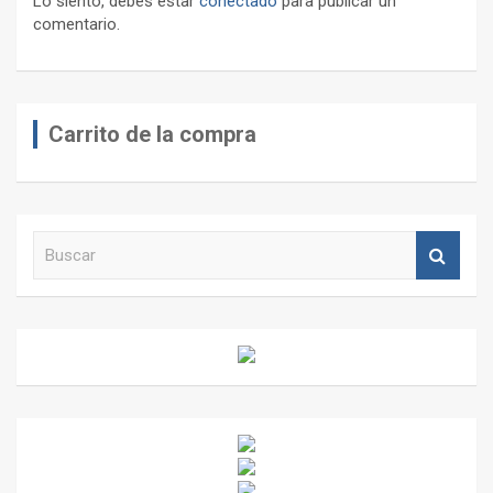
Lo siento, debes estar
conectado
para publicar un
comentario.
Carrito de la compra
B
u
s
c
a
r