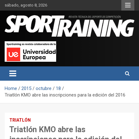
Skip
sábado, agosto 8, 2026
to
content
Sport Training es una web y revista especializada en deporte de
Revista técnica del deporte
rendimiento, nutrición y entrenamiento.
Sport Training
Home
2015
octubre
18
Triatlón KMO abre las inscripciones para la edición del 2016
TRIATLÓN
Triatlón KMO abre las