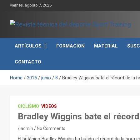
Skip
viernes, agosto 7, 2026
to
content
Sport Training es una web y revista especializada en deporte d
Revista técnica del
rendimiento, nutrición y entrenamiento.
ARTÍCULOS
FORMACIÓN
MATERIAL
SUSC
deporte Sport Training
CONTACTO
Home
2015
junio
8
Bradley Wiggins bate el récord de la 
CICLISMO
VÍDEOS
Bradley Wiggins bate el récord
admin
No Comments
El británico Bradley Wiggins ha batido el récord de la hor