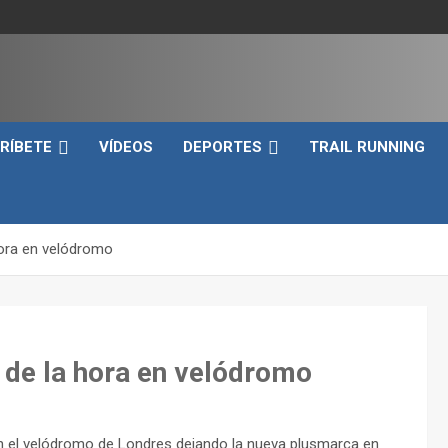
e
RÍBETE
VÍDEOS
DEPORTES
TRAIL RUNNING
hora en velódromo
 de la hora en velódromo
a en el velódromo de Londres dejando la nueva plusmarca en