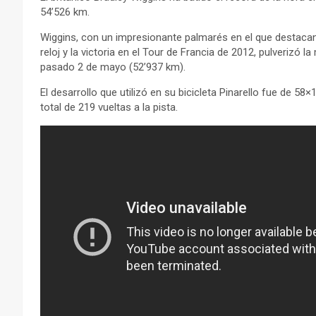
54’526 km.
Wiggins, con un impresionante palmarés en el que destaca
reloj y la victoria en el Tour de Francia de 2012, pulverizó 
pasado 2 de mayo (52’937 km).
El desarrollo que utilizó en su bicicleta Pinarello fue de 
total de 219 vueltas a la pista.