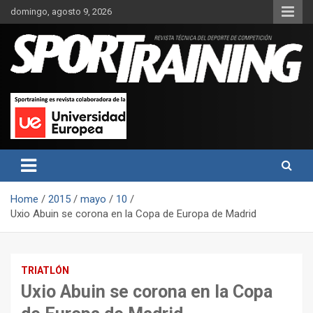
Skip
domingo, agosto 9, 2026
to
content
Sport Training es una web y revista especializada en deporte de
Revista técnica del deporte
rendimiento, nutrición y entrenamiento.
Sport Training
Home
2015
mayo
10
Uxio Abuin se corona en la Copa de Europa de Madrid
TRIATLÓN
Uxio Abuin se corona en la Copa