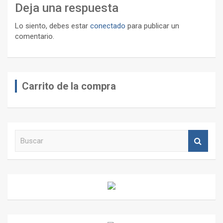
Deja una respuesta
Lo siento, debes estar
conectado
para publicar un
comentario.
Carrito de la compra
B
u
s
c
a
r