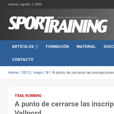
Skip
viernes, agosto 7, 2026
to
content
Sport Training es una web y revista especializada en deporte d
Revista técnica del
rendimiento, nutrición y entrenamiento.
ARTÍCULOS
FORMACIÓN
MATERIAL
SUSC
deporte Sport Training
CONTACTO
Home
2015
mayo
8
A punto de cerrarse las inscripciones
TRAIL RUNNING
A punto de cerrarse las inscrip
Vallnord