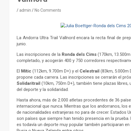
admin
No Comments
La Andorra Ultra Trail Vallnord encara la recta final de pre
junio.
Las inscripciones de la
Ronda dels Cims
(170km, 13.500m 
completado, y acogerán 400 y 750 corredores respectivam
El
Mític
(112km, 9.700m D+) y el
Celestrail
(83km, 5.000m D
propone cada carrera. Las inscripciones se cerrarán el próx
Solidaritrail
(10km, 750m D+), también tiene plazas libres, 
del deporte y la solidaridad.
Hasta ahora, más de 2.000 atletas procedentes de 36 paíse
internacional que nunca. Mientras que los andorranos, los 
de nacionalidades extranjeras no para de crecer. Estados Uni
son países que siempre han tenido presencia en la prueba. 
es todavía un deporte muy popular también participaran en a
Rusia o Nueva Zelanda entre otros.