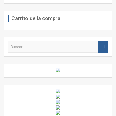
Carrito de la compra
B
u
s
c
a
r