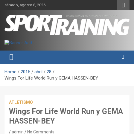
Skip
sábado, agosto 8, 2026
to
content
Sport Training es una web y revista especializada en deporte de
Revista técnica del deporte
rendimiento, nutrición y entrenamiento.
Sport Training
Home
2015
abril
28
Wings For Life World Run y GEMA HASSEN-BEY
ATLETISMO
Wings For Life World Run y GEMA
HASSEN-BEY
admin
No Comments