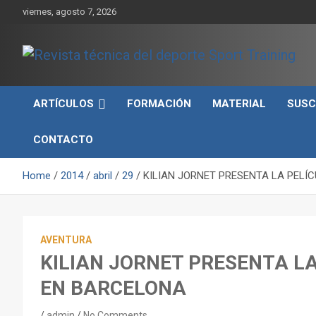
Skip
viernes, agosto 7, 2026
to
content
Sport Training es una web y revista especializada en deporte d
Revista técnica del
rendimiento, nutrición y entrenamiento.
ARTÍCULOS
FORMACIÓN
MATERIAL
SUSC
deporte Sport Training
CONTACTO
Home
2014
abril
29
KILIAN JORNET PRESENTA LA PELÍ
AVENTURA
KILIAN JORNET PRESENTA LA
EN BARCELONA
admin
No Comments