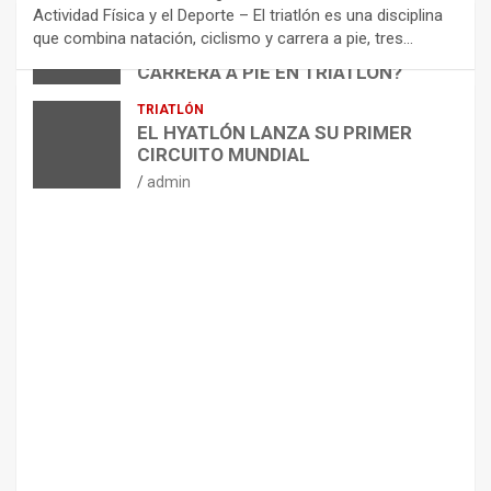
N
Actividad Física y el Deporte – El triatlón es una disciplina
D
ARTÍCULOS
TRIATLÓN
que combina natación, ciclismo y carrera a pie, tres…
¿CÓMO AFECTA EL CICLISMO A LA
A
CARRERA A PIE EN TRIATLÓN?
C
I
admin
TRIATLÓN
O
EL HYATLÓN LANZA SU PRIMER
N
CIRCUITO MUNDIAL
E
admin
S
P
A
R
A
E
L
M
A
N
T
E
N