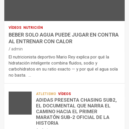
U
S
D
T
O
R
R
L
O
I
O
E
C
A
L
VÍDEOS
NUTRICIÓN
I
G
E
BEBER SOLO AGUA PUEDE JUGAR EN CONTRA
Ó
U
C
AL ENTRENAR CON CALOR
N
A
T
admin
C
P
R
El nutricionista deportivo Mario Rey explica por qué la
O
U
O
hidratación inteligente combina fluidos, sodio y
M
E
L
carbohidratos en su ratio exacto — y por qué el agua sola
O
D
Í
no basta. …
A
E
T
L
J
I
I
U
C
A
G
O
ATLETISMO
VÍDEOS
ADIDAS PRESENTA CHASING SUB2,
D
A
¿
EL DOCUMENTAL QUE NARRA EL
A
R
P
TRIATLÓN
CAMINO HACIA EL PRIMER
E
E
O
LA FETRI LANZA EL «HYATLON», LA
MARATÓN SUB-2 OFICIAL DE LA
N
N
R
NUEVA DISCIPLINA QUE CONECTA
HISTORIA
RESISTENCIA Y FITNESS
L
C
Q