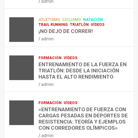
admin
A
O
U
admin
R
N
É
E
T
?
ATLETISMO
CICLISMO
NATACIÓN
C
R
¿
TRAIL RUNNING
TRIATLÓN
VÍDEOS
U
A
C
¡NO DEJO DE CORRER!
P
A
U
admin
E
L
Á
R
E
N
A
N
D
FORMACIÓN
VÍDEOS
C
T
O
ENTRENAMIENTO DE LA FUERZA EN
I
R
,
TRIATLÓN: DESDE LA INICIACIÓN
Ó
E
C
HASTA EL ALTO RENDIMIENTO
N
N
Ó
admin
D
A
M
E
R
O
L
C
,
FORMACIÓN
VÍDEOS
E
O
C
«ENTRENAMIENTO DE FUERZA CON
S
N
U
CARGAS PESADAS EN DEPORTES DE
I
C
Á
RESISTENCIA: TEORÍA Y EJEMPLOS
O
A
N
CON CORREDORES OLÍMPICOS»
N
L
T
admin