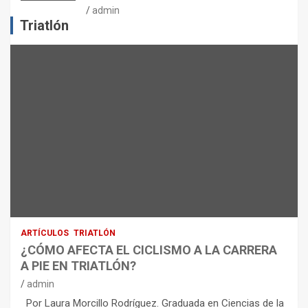
J
admin
E
Triatlón
R
C
I
C
I
O
F
Í
S
I
C
O
:
R
ARTÍCULOS
TRIATLÓN
E
¿CÓMO AFECTA EL CICLISMO A LA CARRERA
C
A PIE EN TRIATLÓN?
O
M
admin
E
Por Laura Morcillo Rodríguez. Graduada en Ciencias de la