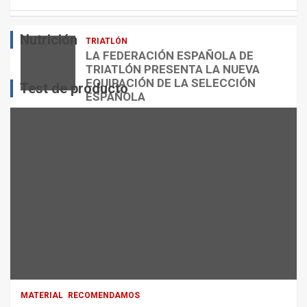
E
O
O
S
R
?
Nutrición
TRIATLÓN
admin
admin
admin
LA FEDERACIÓN ESPAÑOLA DE
TRIATLÓN PRESENTA LA NUEVA
EQUIPACIÓN DE LA SELECCIÓN
Test de producto
ESPAÑOLA
admin
MATERIAL
RECOMENDAMOS