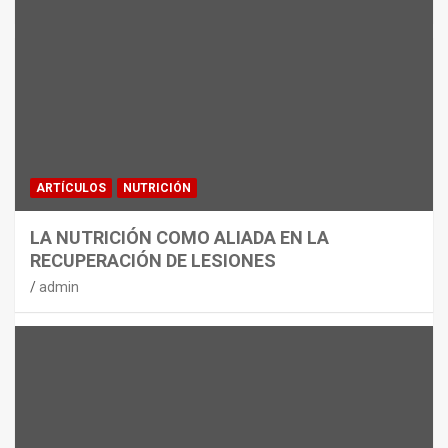
MATERIAL
CON DECATHLON, ESTE VERANO SE
JUEGA EN TRES CAMPOS
admin
ARTÍCULOS
NUTRICIÓN
LA NUTRICIÓN COMO ALIADA EN LA
RECUPERACIÓN DE LESIONES
admin