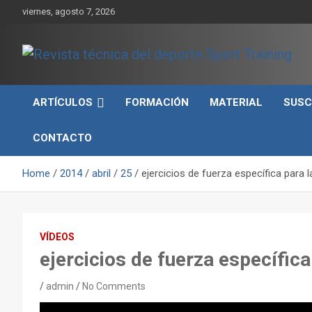
Skip
viernes, agosto 7, 2026
to
content
Sport Training es una web y revista especializada en deporte d
Revista técnica del
rendimiento, nutrición y entrenamiento.
ARTÍCULOS
FORMACIÓN
MATERIAL
SUSC
deporte Sport Training
CONTACTO
Home
2014
abril
25
ejercicios de fuerza específica para l
VÍDEOS
ejercicios de fuerza específica
admin
No Comments