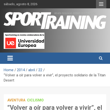
Skip
sábado, agosto 8, 2026
to
content
Sport Training es una web y revista especializada en deporte de
Revista técnica del deporte
rendimiento, nutrición y entrenamiento.
Sport Training
Home
2014
abril
22
“Volver a oír para volver a vivir”, el proyecto solidario de la Titan
Desert
AVENTURA
CICLISMO
“Volver a oír para volver a vivir”, el