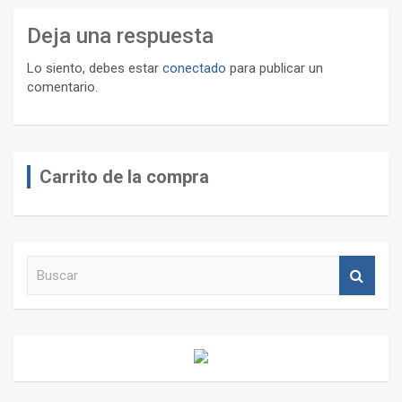
Deja una respuesta
Lo siento, debes estar
conectado
para publicar un
comentario.
Carrito de la compra
B
u
s
c
a
r