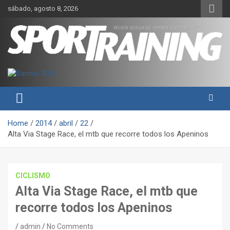
Skip
sábado, agosto 8, 2026
to
content
Sport Training es una web y revista especializada en deporte de
Revista técnica del deporte
rendimiento, nutrición y entrenamiento.
Sport Training
Home
2014
abril
22
Alta Via Stage Race, el mtb que recorre todos los Apeninos
CICLISMO
Alta Via Stage Race, el mtb que
recorre todos los Apeninos
admin
No Comments