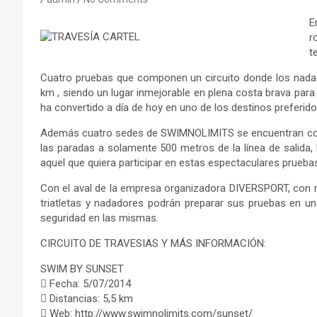
E
r
t
Cuatro pruebas que componen un circuito donde los nadad
km , siendo un lugar inmejorable en plena costa brava para 
ha convertido a día de hoy en uno de los destinos preferido
Además cuatro sedes de SWIMNOLIMITS se encuentran cone
las paradas a solamente 500 metros de la línea de salida,
aquel que quiera participar en estas espectaculares pruebas
Con el aval de la empresa organizadora DIVERSPORT, con m
triatletas y nadadores podrán preparar sus pruebas en un
seguridad en las mismas.
CIRCUITO DE TRAVESIAS Y MÁS INFORMACIÓN:
SWIM BY SUNSET
 Fecha: 5/07/2014
 Distancias: 5,5 km
 Web: http://www.swimnolimits.com/sunset/