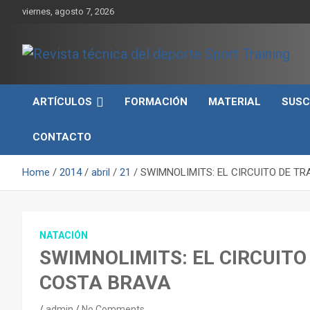
Skip
viernes, agosto 7, 2026
to
content
Sport Training es una web y revista especializada en deporte d
Revista técnica del
rendimiento, nutrición y entrenamiento.
ARTÍCULOS
FORMACIÓN
MATERIAL
SUSC
deporte Sport Training
CONTACTO
Home
2014
abril
21
SWIMNOLIMITS: EL CIRCUITO DE T
NATACIÓN
SWIMNOLIMITS: EL CIRCUITO
COSTA BRAVA
admin
No Comments