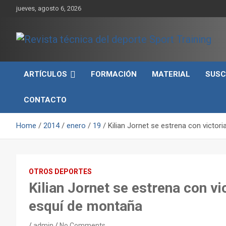
Skip
jueves, agosto 6, 2026
to
content
Sport Training es una web y revista especializada en deporte d
Revista técnica del
rendimiento, nutrición y entrenamiento.
ARTÍCULOS
FORMACIÓN
MATERIAL
SUSC
deporte Sport Training
CONTACTO
Home
2014
enero
19
Kilian Jornet se estrena con victo
OTROS DEPORTES
Kilian Jornet se estrena con v
esquí de montaña
admin
No Comments