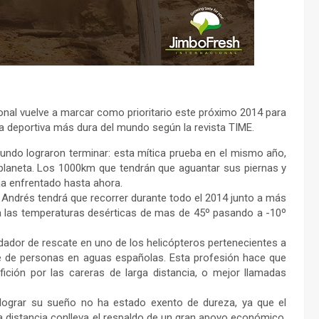
nal vuelve a marcar como prioritario este próximo 2014 para
 deportiva más dura del mundo según la revista TIME.
mundo lograron terminar: esta mítica prueba en el mismo año,
planeta. Los 1000km que tendrán que aguantar sus piernas y
ha enfrentado hasta ahora.
e Andrés tendrá que recorrer durante todo el 2014 junto a más
a las temperaturas desérticas de mas de 45º pasando a -10º
ador de rescate en uno de los helicópteros pertenecientes a
e de personas en aguas españolas. Esta profesión hace que
ición por las careras de larga distancia, o mejor llamadas
 lograr su sueño no ha estado exento de dureza, ya que el
ga distancia conlleva el respaldo de un gran apoyo económico,