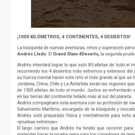
¡1000 KILÓMETROS, 4 CONTINENTES, 4 DESIERTOS!
La búsqueda de nuevas aventuras, retos y superación perso
Andrés Lledo:
El
Grand Slam 4Deserts,
la segunda prueba
Andrés intentará lograr lo que solo 85 atletas de todo el 
recorriendo los 4 desiertos más extremos y extensos del 
su fuerza mental hacen este reto el más grande al que se 
Jordania, China, Chile y La Antártida serán las regiones qu
de 1500 atletas de todo el mundo. Juntos se enfrentarán 
en las tierras del continente helado más al sur del planeta.
Andrés compaginará esta aventura con su profesión de nad
Salvamento Marítimo, encargado de la búsqueda y rescat
Andrés esté preparado física y mentalmente para esta af
«pruebas extremas».
El largo camino que Andrés ha tenido que recorrer para
pretender hacer la prueba reina para los corredores de lar