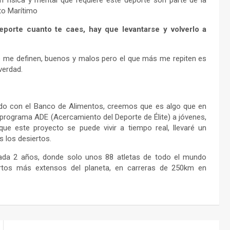
 física y mental que requiere este deporte son parte de la
to Marítimo
eporte cuanto te caes, hay que levantarse y volverlo a
e me definen, buenos y malos pero el que más me repiten es
verdad.
ado con el Banco de Alimentos, creemos que es algo que en
rograma ADE (Acercamiento del Deporte de Élite) a jóvenes,
e este proyecto se puede vivir a tiempo real, llevaré un
s los desiertos.
ada 2 años, donde solo unos 88 atletas de todo el mundo
ertos más extensos del planeta, en carreras de 250km en