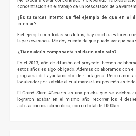
Me ayuda a estar concentrado y preparado, la preparación
concentración en el trabajo de un Rescatador de Salvamen
¿Es tu tercer intento un fiel ejemplo de que en el d
intentar?
Fiel ejemplo con todas sus letras, hay muchos valores qu
la perseverancia. Me doy cuenta de que puede ser que sea 
¿Tiene algún componente solidario este reto?
En el 2013, año de difusión del proyecto, hemos colabor
estos años es algo obligado. Ademas colaboramos con el p
programa del ayuntamiento de Cartagena. Recordamos qu
localizador por satélite el cual marcará mi posición en todo
El Grand Slam 4Deserts es una prueba que se celebra c
lograron acabar en el mismo año, recorrer los 4 desi
autosuficiencia alimenticia, con un total de 1000km.