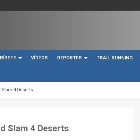
e
RÍBETE
VÍDEOS
DEPORTES
TRAIL RUNNING
d Slam 4 Deserts
nd Slam 4 Deserts