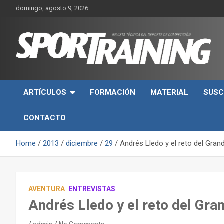
Skip
domingo, agosto 9, 2026
to
content
Sport Training es una web y revista especializada en deporte d
Revista técnica del
rendimiento, nutrición y entrenamiento.
ARTÍCULOS
FORMACIÓN
MATERIAL
SUSC
deporte Sport Training
CONTACTO
Home
2013
diciembre
29
Andrés Lledo y el reto del Gran
AVENTURA
ENTREVISTAS
Andrés Lledo y el reto del Gra