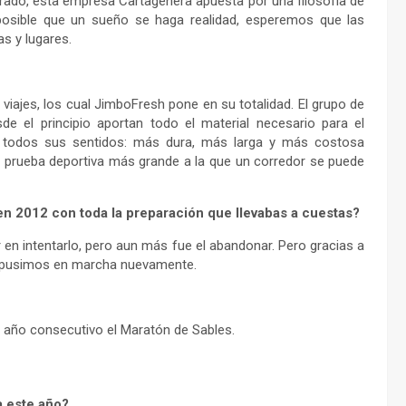
rado, esta empresa Cartagenera apuesta por una filosofía de
posible que un sueño se haga realidad, esperemos que las
s y lugares.
 viajes, los cual JimboFresh pone en su totalidad. El grupo de
e el principio aportan todo el material necesario para el
todos sus sentidos: más dura, más larga y más costosa
 prueba deportiva más grande a la que un corredor se puede
en 2012 con toda la preparación que llevabas a cuestas?
 en intentarlo, pero aun más fue el abandonar. Pero gracias a
s pusimos en marcha nuevamente.
 año consecutivo el Maratón de Sables.
a este año?