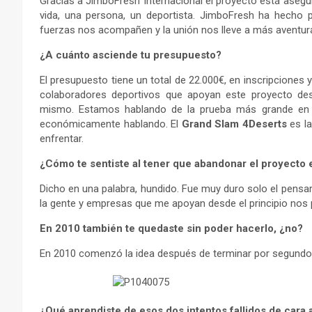
Gracias a JimboFresh Internacional el proyecto está asegu
vida, una persona, un deportista. JimboFresh ha hecho 
fuerzas nos acompañen y la unión nos lleve a más aventura
¿A cuánto asciende tu presupuesto?
El presupuesto tiene un total de 22.000€, en inscripciones y
colaboradores deportivos que apoyan este proyecto desd
mismo. Estamos hablando de la prueba más grande en 
económicamente hablando. El
Grand Slam 4Deserts
es la
enfrentar.
¿Cómo te sentiste al tener que abandonar el proyecto 
Dicho en una palabra, hundido. Fue muy duro solo el pensar
la gente y empresas que me apoyan desde el principio no
En 2010 también te quedaste sin poder hacerlo, ¿no?
En 2010 comenzó la idea después de terminar por segundo
¿Qué aprendiste de esos dos intentos fallidos de cara 