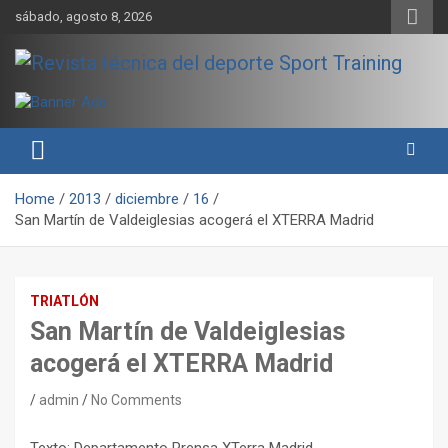
Skip
sábado, agosto 8, 2026
to
content
Sport Training es una web y revista especializada en deporte de
Revista técnica del deporte
rendimiento, nutrición y entrenamiento.
Sport Training
Home
2013
diciembre
16
San Martín de Valdeiglesias acogerá el XTERRA Madrid
TRIATLÓN
San Martín de Valdeiglesias
acogerá el XTERRA Madrid
admin
No Comments