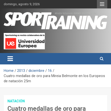
Skip
domingo, agosto 9, 2026
to
content
Sport Training es una web y revista especializada en deporte de
Revista técnica del deporte
rendimiento, nutrición y entrenamiento.
Sport Training
Home
2013
diciembre
16
Cuatro medallas de oro para Mireia Belmonte en los Europeos
de natación 25m
NATACIÓN
Cuatro medallas de oro para