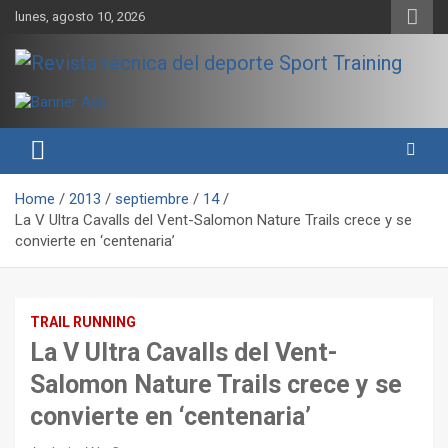
Skip
lunes, agosto 10, 2026
to
content
Sport Training es una web y revista especializada en deporte de
Revista técnica del deporte
rendimiento, nutrición y entrenamiento.
Sport Training
Home
2013
septiembre
14
La V Ultra Cavalls del Vent-Salomon Nature Trails crece y se
convierte en ‘centenaria’
TRAIL RUNNING
La V Ultra Cavalls del Vent-
Salomon Nature Trails crece y se
convierte en ‘centenaria’