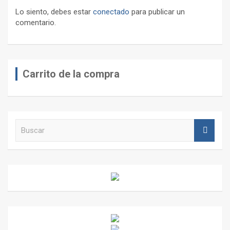
Lo siento, debes estar
conectado
para publicar un
comentario.
Carrito de la compra
B
u
s
c
a
r