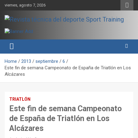
Skip
viernes, agosto 7, 2026
to
content
Sport Training es una web y revista especializada en deporte de
Revista técnica del deporte
rendimiento, nutrición y entrenamiento.
Sport Training
Home
2013
septiembre
6
Este fin de semana Campeonato de España de Triatlón en Los
Alcázares
TRIATLÓN
Este fin de semana Campeonato
de España de Triatlón en Los
Alcázares