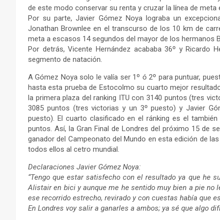
de este modo conservar su renta y cruzar la línea de meta 
Por su parte, Javier Gómez Noya lograba un excepciona
Jonathan Brownlee en el transcurso de los 10 km de carrera
meta a escasos 14 segundos del mayor de los hermanos B
Por detrás, Vicente Hernández acababa 36º y Ricardo He
segmento de natación.
A Gómez Noya solo le valía ser 1º ó 2º para puntuar, pues
hasta esta prueba de Estocolmo su cuarto mejor resultado 
la primera plaza del ranking ITU con 3140 puntos (tres vi
3085 puntos (tres victorias y un 3º puesto) y Javier G
puesto). El cuarto clasificado en el ránking es el tamb
puntos. Así, la Gran Final de Londres del próximo 15 de se
ganador del Campeonato del Mundo en esta edición de las 
todos ellos al cetro mundial.
Declaraciones Javier Gómez Noya:
“Tengo que estar satisfecho con el resultado ya que he s
Alistair en bici y aunque me he sentido muy bien a pie no le
ese recorrido estrecho, revirado y con cuestas había que e
En Londres voy salir a ganarles a ambos; ya sé que algo difíc