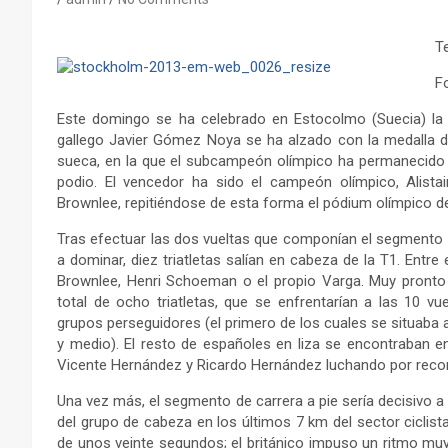
T
F
Este domingo se ha celebrado en Estocolmo (Suecia) la p
gallego Javier Gómez Noya se ha alzado con la medalla de 
sueca, en la que el subcampeón olímpico ha permanecido
podio. El vencedor ha sido el campeón olímpico, Alista
Brownlee, repitiéndose de esta forma el pódium olímpico d
Tras efectuar las dos vueltas que componían el segmento in
a dominar, diez triatletas salían en cabeza de la T1. Ent
Brownlee, Henri Schoeman o el propio Varga. Muy pronto 
total de ocho triatletas, que se enfrentarían a las 10 v
grupos perseguidores (el primero de los cuales se situaba a
y medio). El resto de españoles en liza se encontraban e
Vicente Hernández y Ricardo Hernández luchando por recort
Una vez más, el segmento de carrera a pie sería decisivo a l
del grupo de cabeza en los últimos 7 km del sector ciclista
de unos veinte segundos; el británico impuso un ritmo muy 