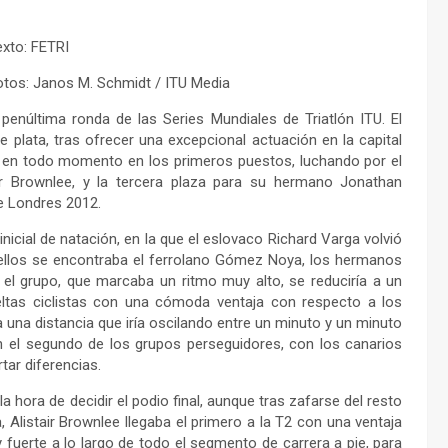
exto: FETRI
otos: Janos M. Schmidt / ITU Media
enúltima ronda de las Series Mundiales de Triatlón ITU. El
plata, tras ofrecer una excepcional actuación en la capital
 en todo momento en los primeros puestos, luchando por el
ir Brownlee, y la tercera plaza para su hermano Jonathan
e Londres 2012.
icial de natación, en la que el eslovaco Richard Varga volvió
re ellos se encontraba el ferrolano Gómez Noya, los hermanos
el grupo, que marcaba un ritmo muy alto, se reduciría a un
ueltas ciclistas con una cómoda ventaja con respecto a los
 una distancia que iría oscilando entre un minuto y un minuto
n el segundo de los grupos perseguidores, con los canarios
ar diferencias.
a hora de decidir el podio final, aunque tras zafarse del resto
, Alistair Brownlee llegaba el primero a la T2 con una ventaja
fuerte a lo largo de todo el segmento de carrera a pie, para