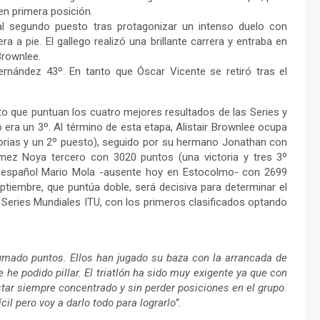
en primera posición.
l segundo puesto tras protagonizar un intenso duelo con
 a pie. El gallego realizó una brillante carrera y entraba en
rownlee.
rnández 43º. En tanto que Óscar Vicente se retiró tras el
to que puntuan los cuatro mejores resultados de las Series y
era un 3º. Al término de esta etapa, Alistair Brownlee ocupa
ctorias y un 2º puesto), seguido por su hermano Jonathan con
ómez Noya tercero con 3020 puntos (una victoria y tres 3º
ién español Mario Mola -ausente hoy en Estocolmo- con 2699
ptiembre, que puntúa doble, será decisiva para determinar el
Series Mundiales ITU, con los primeros clasificados optando
umado puntos. Ellos han jugado su baza con la arrancada de
 he podido pillar. El triatlón ha sido muy exigente ya que con
star siempre concentrado y sin perder posiciones en el grupo.
il pero voy a darlo todo para lograrlo”.