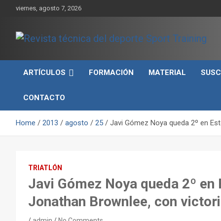
Skip
viernes, agosto 7, 2026
to
content
Sport Training es una web y revista especializada en deporte d
Revista técnica del
rendimiento, nutrición y entrenamiento.
ARTÍCULOS
FORMACIÓN
MATERIAL
SUSC
deporte Sport Training
CONTACTO
Home
2013
agosto
25
Javi Gómez Noya queda 2º en Esto
TRIATLÓN
Javi Gómez Noya queda 2º en 
Jonathan Brownlee, con victori
admin
No Comments