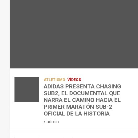
L
C
Q
admin
A
O
U
R
N
É
E
T
?
C
R
¿
U
A
C
P
A
U
E
L
Á
R
E
N
A
N
D
ATLETISMO
VÍDEOS
C
T
O
ADIDAS PRESENTA CHASING
SUB2, EL DOCUMENTAL QUE
I
R
,
NARRA EL CAMINO HACIA EL
Ó
E
C
PRIMER MARATÓN SUB-2
N
N
Ó
OFICIAL DE LA HISTORIA
D
A
M
admin
E
R
O
L
C
,