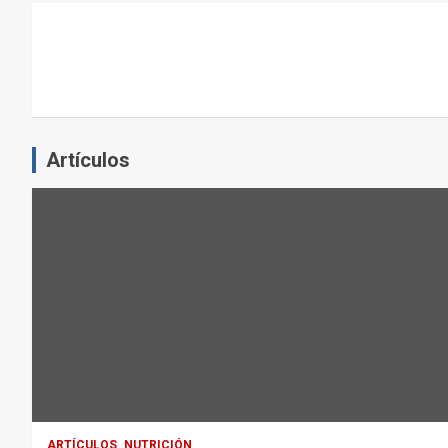
L
E
J
E
R
C
Artículos
I
C
I
O
F
Í
S
I
C
O
:
ARTÍCULOS
NUTRICIÓN