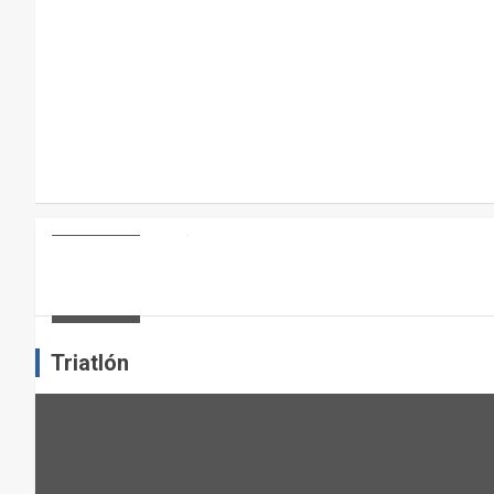
R
A
E
L
M
A
N
T
E
ARTÍCULOS
OTROS DEPORTES
ENTRENAMIENTO DE FUERZA: PUN
N
I
admin
M
I
Triatlón
E
N
T
O