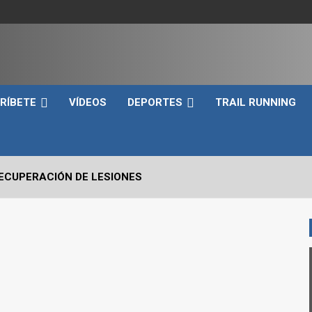
e
RÍBETE
VÍDEOS
DEPORTES
TRAIL RUNNING
RECUPERACIÓN DE LESIONES
VO2max Y LOS UMBRALES VENTILATORIOS EN EL DEPORTIST
 CRÍTICOS A EVALUAR EN UN SNATCH
RRERA A PIE EN TRIATLÓN?