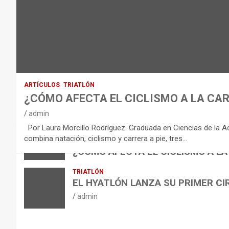
D
E
L
E
Q
U
I
ARTÍCULOS
TRIATLÓN
L
¿CÓMO AFECTA EL CICLISMO A LA CAR
I
VÍDEOS
admin
B
NUTRICIÓN
Por Laura Morcillo Rodríguez. Graduada en Ciencias de la Activ
B
R
ARTÍCULOS
combina natación, ciclismo y carrera a pie, tres…
ARTÍCULOS
TRIATLÓN
E
I
NUTRICIÓN
¿CÓMO AFECTA EL CICLISMO A LA
L
B
O
admin
TRIATLÓN
A
E
H
EL HYATLÓN LANZA SU PRIMER CI
N
R
I
admin
U
S
D
T
O
R
R
L
O