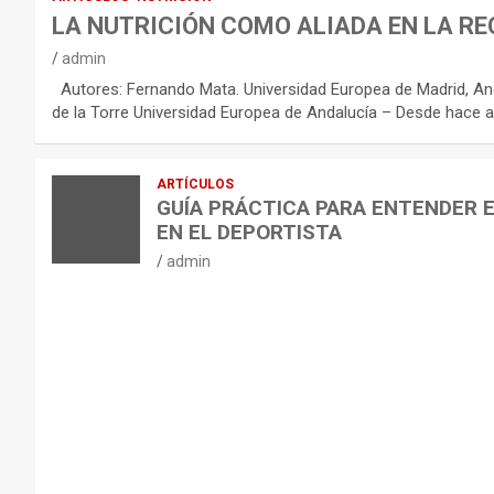
R
LA NUTRICIÓN COMO ALIADA EN LA RE
E
admin
C
Autores: Fernando Mata. Universidad Europea de Madrid, And
O
de la Torre Universidad Europea de Andalucía – Desde hace a
M
E
ARTÍCULOS
N
GUÍA PRÁCTICA PARA ENTENDER 
D
EN EL DEPORTISTA
A
admin
C
I
O
N
E
S
P
A