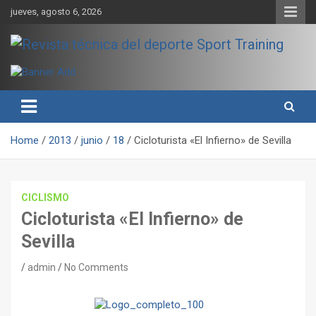
Skip
jueves, agosto 6, 2026
to
content
Sport Training es una web y revista especializada en deporte de
Revista técnica del deporte
rendimiento, nutrición y entrenamiento.
Sport Training
Home
2013
junio
18
Cicloturista «El Infierno» de Sevilla
CICLISMO
Cicloturista «El Infierno» de
Sevilla
admin
No Comments