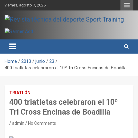
Skip
viernes, agosto 7, 2026
to
content
Sport Training es una web y revista especializada en deporte de
Revista técnica del deporte
rendimiento, nutrición y entrenamiento.
Sport Training
Home
2013
junio
23
400 triatletas celebraron el 10º Tri Cross Encinas de Boadilla
TRIATLÓN
400 triatletas celebraron el 10º
Tri Cross Encinas de Boadilla
admin
No Comments