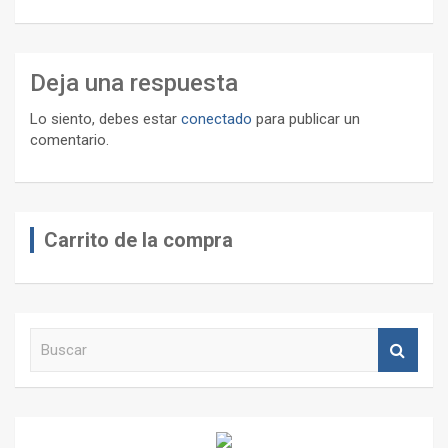
Deja una respuesta
Lo siento, debes estar
conectado
para publicar un
comentario.
Carrito de la compra
B
u
s
c
a
r