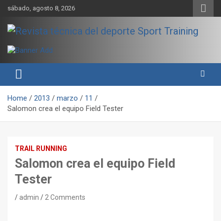
Skip
sábado, agosto 8, 2026
to
content
Sport Training es una web y revista especializada en deporte de
Revista técnica del deporte
rendimiento, nutrición y entrenamiento.
Sport Training
Home
2013
marzo
11
Salomon crea el equipo Field Tester
TRAIL RUNNING
Salomon crea el equipo Field
Tester
admin
2 Comments