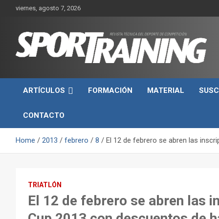
Skip
viernes, agosto 7, 2026
to
content
Sport Training es una web y revista especializada en deporte d
Revista técnica del
rendimiento, nutrición y entrenamiento.
ARTÍCULOS
FORMACIÓN
MATERIAL
SUSC
deporte Sport Training
CONTACTO
Home
2013
febrero
8
El 12 de febrero se abren las insc
TRIATLÓN
El 12 de febrero se abren las i
Cup 2013 con descuentos de h