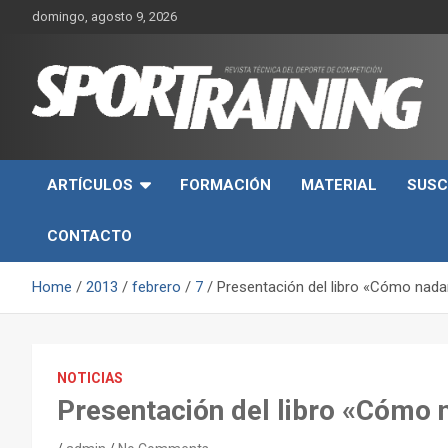
Skip
domingo, agosto 9, 2026
to
content
Sport Training es una web y revista especializada en deporte d
Revista técnica del
rendimiento, nutrición y entrenamiento.
ARTÍCULOS
FORMACIÓN
MATERIAL
SUSC
deporte Sport Training
CONTACTO
Home
2013
febrero
7
Presentación del libro «Cómo nada
NOTICIAS
Presentación del libro «Cómo 