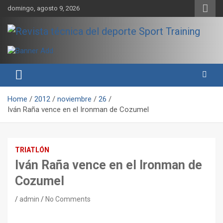
Skip
domingo, agosto 9, 2026
to
content
Sport Training es una web y revista especializada en deporte de
Revista técnica del deporte
rendimiento, nutrición y entrenamiento.
Sport Training
Home
2012
noviembre
26
Iván Raña vence en el Ironman de Cozumel
TRIATLÓN
Iván Raña vence en el Ironman de
Cozumel
admin
No Comments