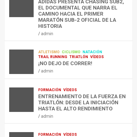
ADIDAS PRESENTA CHASING SUB2,
D
A
¿
EL DOCUMENTAL QUE NARRA EL
A
R
P
TRIATLÓN
CAMINO HACIA EL PRIMER
E
E
O
LA FETRI LANZA EL «HYATLON», LA
MARATÓN SUB-2 OFICIAL DE LA
N
N
R
NUEVA DISCIPLINA QUE CONECTA
HISTORIA
RESISTENCIA Y FITNESS
L
C
Q
admin
A
O
U
admin
R
N
É
E
T
?
ATLETISMO
CICLISMO
NATACIÓN
C
R
¿
TRAIL RUNNING
TRIATLÓN
VÍDEOS
U
A
C
¡NO DEJO DE CORRER!
P
A
U
admin
E
L
Á
R
E
N
A
N
D
FORMACIÓN
VÍDEOS
C
T
O
ENTRENAMIENTO DE LA FUERZA EN
I
R
,
TRIATLÓN: DESDE LA INICIACIÓN
Ó
E
C
HASTA EL ALTO RENDIMIENTO
N
N
Ó
admin
D
A
M
E
R
O
L
C
,
FORMACIÓN
VÍDEOS