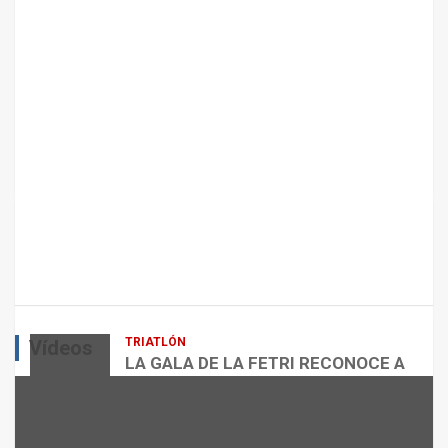
A
N
T
E
N
I
M
I
E
N
T
ARTÍCULOS
CICLISMO
O
ENTRENAMIENTOS DE SPRINTS EN
D
CICLISMO
E
L
admin
E
Q
TRIATLÓN
Vídeos
U
LA GALA DE LA FETRI RECONOCE A
I
LOS GRANDES REFERENTES DEL
L
TRIATLÓN ESPAÑOL
VÍDEOS
I
admin
B
NUTRICIÓN