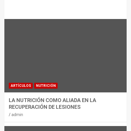
Te puede interesar
MATERIAL
CON DECATHLON, ESTE VERANO SE
JUEGA EN TRES CAMPOS
admin
ARTÍCULOS
NUTRICIÓN
LA NUTRICIÓN COMO ALIADA EN LA
RECUPERACIÓN DE LESIONES
admin