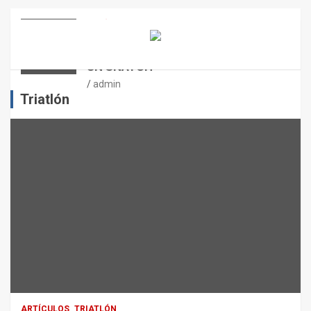
E
N
ARTÍCULOS
OTROS DEPORTES
ENTRENAMIENTO DE FUERZA:
E
PUNTOS CRÍTICOS A EVALUAR EN
L
UN SNATCH
E
J
admin
E
Triatlón
R
C
I
C
I
O
F
Í
S
I
C
O
:
R
ARTÍCULOS
TRIATLÓN