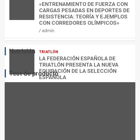
E
O
C
«ENTRENAMIENTO DE FUERZA CON
S
N
U
CARGAS PESADAS EN DEPORTES DE
I
C
Á
RESISTENCIA: TEORÍA Y EJEMPLOS
O
A
N
CON CORREDORES OLÍMPICOS»
N
L
T
admin
E
O
O
S
R
?
Nutrición
TRIATLÓN
admin
admin
admin
LA FEDERACIÓN ESPAÑOLA DE
TRIATLÓN PRESENTA LA NUEVA
EQUIPACIÓN DE LA SELECCIÓN
Test de producto
ESPAÑOLA
admin