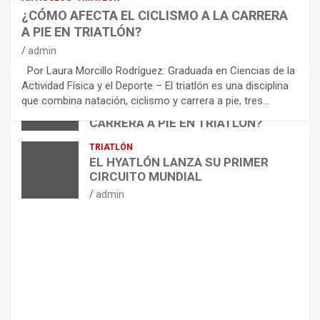
E
¿CÓMO AFECTA EL CICLISMO A LA CARRERA
C
A PIE EN TRIATLÓN?
O
M
admin
E
Por Laura Morcillo Rodríguez. Graduada en Ciencias de la
N
Actividad Física y el Deporte – El triatlón es una disciplina
D
ARTÍCULOS
TRIATLÓN
que combina natación, ciclismo y carrera a pie, tres…
¿CÓMO AFECTA EL CICLISMO A LA
A
CARRERA A PIE EN TRIATLÓN?
C
I
admin
TRIATLÓN
O
EL HYATLÓN LANZA SU PRIMER
N
CIRCUITO MUNDIAL
E
admin
S
P
A
R
A
E
L
M