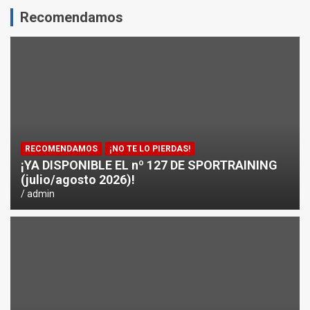
Recomendamos
ENTRENAMIENTO DE FUERZA: PUNTOS CRÍTICOS A EVA
¿CÓMO AFECTA EL CICLISMO A LA CARRERA A PIE EN T
ENTRENAMIENTOS DE SPRINTS EN CICLISMO
RECOMENDAMOS
¡NO TE LO PIERDAS!
¡YA DISPONIBLE EL nº 127 DE SPORTRAINING
(julio/agosto 2026)!
admin