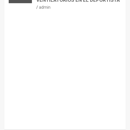
VENTILATORIOS EN EL DEPORTISTA
admin
CONSEJOS
NUTRICIÓN
H
I
D
R
A
T
A
C
I
Ó
N