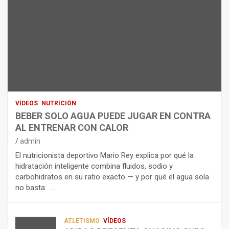
ARTÍCULOS
B
R
E
I
NUTRICIÓN
L
B
O
A
E
H
N
R
I
U
S
D
T
O
R
R
L
O
I
O
E
C
A
L
VÍDEOS
NUTRICIÓN
I
G
E
BEBER SOLO AGUA PUEDE JUGAR EN CONTRA
Ó
U
C
AL ENTRENAR CON CALOR
N
A
T
admin
C
P
R
El nutricionista deportivo Mario Rey explica por qué la
O
U
O
hidratación inteligente combina fluidos, sodio y
M
E
L
carbohidratos en su ratio exacto — y por qué el agua sola
O
D
Í
no basta. …
A
E
T
L
J
I
I
U
C
A
G
O
ATLETISMO
VÍDEOS