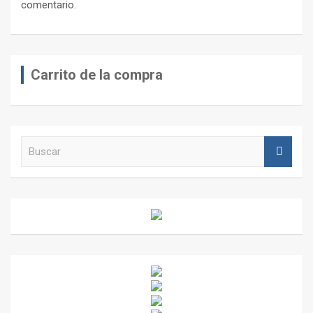
comentario.
Carrito de la compra
B
u
s
c
a
r