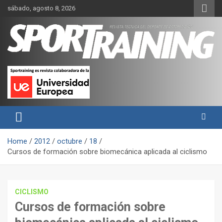
Skip
sábado, agosto 8, 2026
to
content
Sport Training es una web y revista especializada en deporte de
Revista técnica del deporte
rendimiento, nutrición y entrenamiento.
Sport Training
Home
2012
octubre
18
Cursos de formación sobre biomecánica aplicada al ciclismo
CICLISMO
Cursos de formación sobre