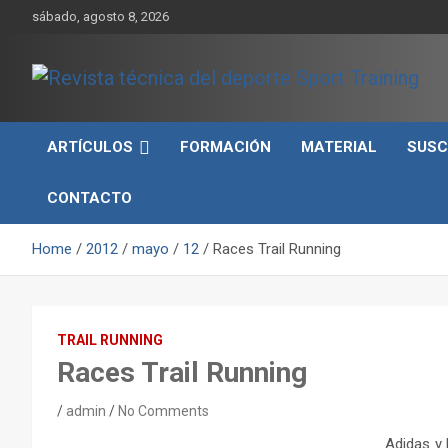
Skip
sábado, agosto 8, 2026
to
content
Sport Training es una web y revista especializada en deporte d
Revista técnica del
rendimiento, nutrición y entrenamiento.
ARTÍCULOS
FORMACIÓN
MATERIAL
SUSC
deporte Sport Training
CONTACTO
Home
2012
mayo
12
Races Trail Running
TRAIL RUNNING
Races Trail Running
admin
No Comments
Adidas y 