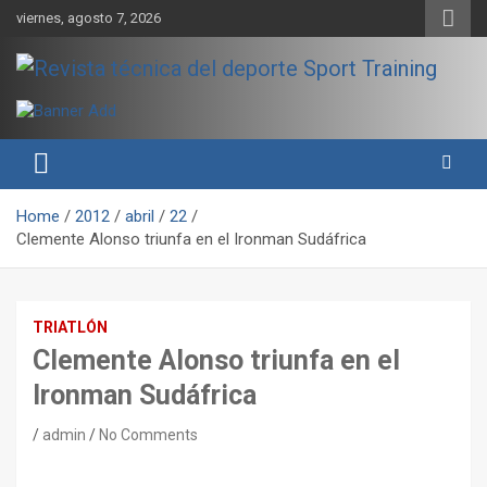
Skip
viernes, agosto 7, 2026
to
content
Sport Training es una web y revista especializada en deporte de
Revista técnica del deporte
rendimiento, nutrición y entrenamiento.
Sport Training
Home
2012
abril
22
Clemente Alonso triunfa en el Ironman Sudáfrica
TRIATLÓN
Clemente Alonso triunfa en el
Ironman Sudáfrica
admin
No Comments