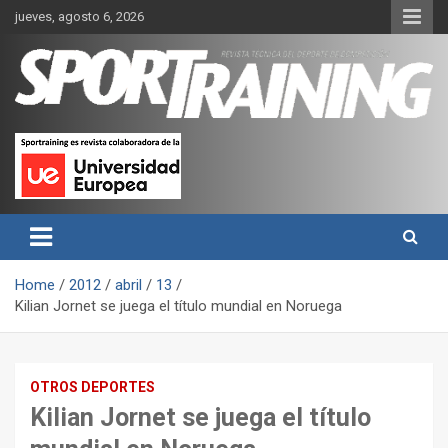
Skip
jueves, agosto 6, 2026
to
content
Sport Training es una web y revista especializada en deporte de
Revista técnica del deporte
rendimiento, nutrición y entrenamiento.
Sport Training
Home
2012
abril
13
Kilian Jornet se juega el título mundial en Noruega
OTROS DEPORTES
Kilian Jornet se juega el título