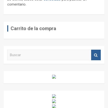
comentario.
Carrito de la compra
B
u
s
c
a
r