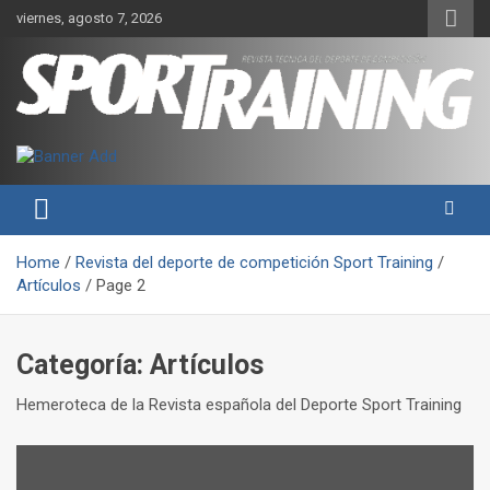
Skip
viernes, agosto 7, 2026
to
content
Sport Training es una web y revista especializada en deporte de
Revista técnica del deporte
rendimiento, nutrición y entrenamiento.
Sport Training
Home
Revista del deporte de competición Sport Training
Artículos
Page 2
Categoría:
Artículos
Hemeroteca de la Revista española del Deporte Sport Training