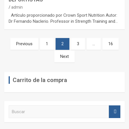
admin
Artículo proporcionado por Crown Sport Nutrition Autor:
Dr Fernando Naclerio. Professor in Strength Training and…
Paginación
Previous
1
2
3
…
16
de
Next
entradas
Carrito de la compra
B
u
s
c