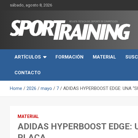
Skip
sábado, agosto 8, 2026
to
content
Sport Training es una web y revista especializada en deporte d
Revista técnica del
rendimiento, nutrición y entrenamiento.
ARTÍCULOS
FORMACIÓN
MATERIAL
SUSC
deporte Sport Training
CONTACTO
Home
2026
mayo
7
ADIDAS HYPERBOOST EDGE: UNA “S
MATERIAL
ADIDAS HYPERBOOST EDGE: U
PLACA