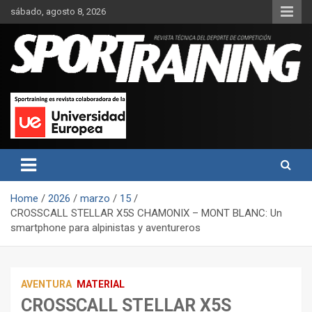
Skip
sábado, agosto 8, 2026
to
content
Sport Training es una web y revista especializada en deporte de
Revista técnica del deporte
rendimiento, nutrición y entrenamiento.
Sport Training
Home
2026
marzo
15
CROSSCALL STELLAR X5S CHAMONIX – MONT BLANC: Un
smartphone para alpinistas y aventureros
AVENTURA
MATERIAL
CROSSCALL STELLAR X5S