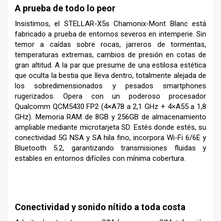
A prueba de todo lo peor
Insistimos, el STELLAR-X5s Chamonix-Mont Blanc está
fabricado a prueba de entornos severos en intemperie. Sin
temor a caídas sobre rocas, jarreros de tormentas,
temperaturas extremas, cambios de presión en cotas de
gran altitud. A la par que presume de una estilosa estética
que oculta la bestia que lleva dentro, totalmente alejada de
los sobredimensionados y pesados smartphones
rugerizados. Opera con un poderoso procesador
Qualcomm QCM5430 FP2 (4×A78 a 2,1 GHz + 4×A55 a 1,8
GHz). Memoria RAM de 8GB y 256GB de almacenamiento
ampliable mediante microtarjeta SD. Estés donde estés, su
conectividad 5G NSA y SA hila fino, incorpora Wi-Fi 6/6E y
Bluetooth 5.2, garantizando transmisiones fluidas y
estables en entornos difíciles con mínima cobertura.
–
Conectividad y sonido nítido a toda costa