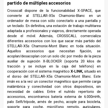
partido de múltiples accesorios
Crosscall dispone de la funcionabilidad X-SPACE, que
convierte al STELLAR-X5s Chamonix-Blanc en un
ordenador de mesa con sólo conectarlo a una pantalla y
un teclado. En definitiva, una estación de trabajo multitarea
adaptada a profesionales y viajeros, directamente operada
desde el móvil. Además, CROSSCALL comercializa
diferentes accesorios con los que sacar más partido del
STELLAR-X5s Chamonix-Mont Blanc en toda situación.
Aquellos accesorios que necesitan fijación, se
acoplan/desacoplan con un solo clic por medio de la pieza
auxiliar de sujeción X-BLOCKER (soporta 20 kilos de
tracción y se incluye en la caja del teléfono) en
cooperación con el sistema magnético
X-LINK,
situado en
el dorso del STELLAR-X5s Chamonix-Mont Blanc. Este
imán es a la vez un conector magnético que permite carga
inalámbrica y conectividad con otros dispositivos, sin
necesidad de cables. Entre el nutrido repertorio de
accesorios, encontramos batería externa de 6.000mHh,
palo Selfi/trípode, arnés de pecho, acople para bicicleta,
soporte para coche, micrófono remoto, auriculares,