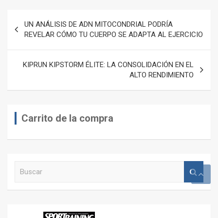
Navegación
UN ANÁLISIS DE ADN MITOCONDRIAL PODRÍA
de
REVELAR CÓMO TU CUERPO SE ADAPTA AL EJERCICIO
entradas
KIPRUN KIPSTORM ÉLITE: LA CONSOLIDACIÓN EN EL
ALTO RENDIMIENTO
Carrito de la compra
B
u
s
c
a
r