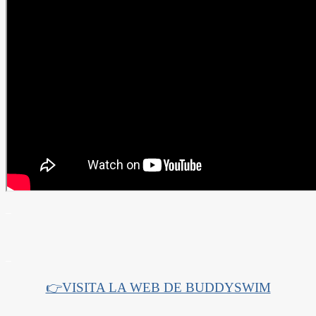
–
–
👉VISITA LA WEB DE BUDDYSWIM