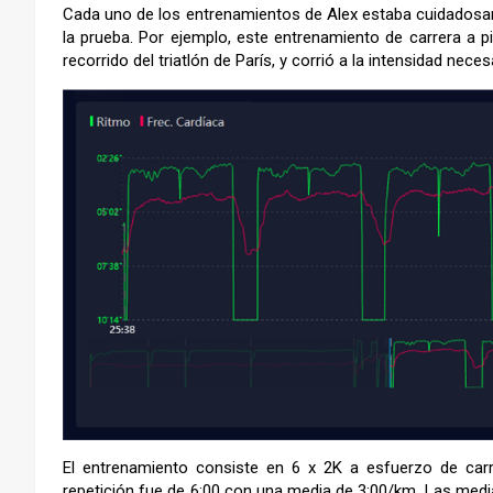
Cada uno de los entrenamientos de Alex estaba cuidadosam
la prueba. Por ejemplo, este entrenamiento de carrera a p
recorrido del triatlón de París, y corrió a la intensidad nece
El entrenamiento consiste en 6 x 2K a esfuerzo de car
repetición fue de 6:00 con una media de 3:00/km. Las media