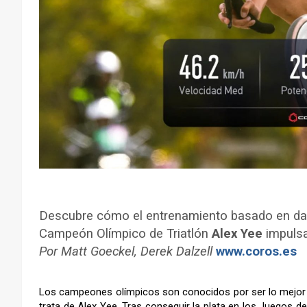
Descubre cómo el entrenamiento basado en dat
Campeón Olímpico de Triatlón
Alex Yee
impulsa
Por Matt Goeckel, Derek Dalzel
l
www.coros.es
–
Los campeones olímpicos son conocidos por ser lo mejor de 
trata de Alex Yee. Tras conseguir la plata en los Juegos de