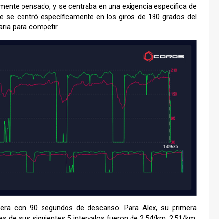
ente pensado, y se centraba en una exigencia específica de
ie se centró específicamente en los giros de 180 grados del
saria para competir.
rera con 90 segundos de descanso. Para Alex, su primera
s de sus siguientes 5 intervalos fueron de 2:54/km, 2:51/km,