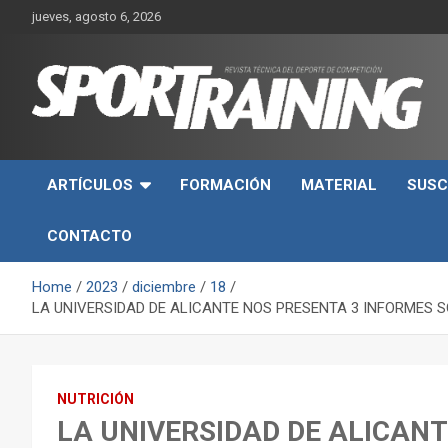
Skip
jueves, agosto 6, 2026
to
content
Sport Training es una web y revista especializada en deporte d
Revista técnica del
rendimiento, nutrición y entrenamiento.
ARTÍCULOS
FORMACIÓN
MATERIAL
SUSC
deporte Sport Training
CONTACTO
Home
2023
diciembre
18
LA UNIVERSIDAD DE ALICANTE NOS PRESENTA 3 INFORMES 
NUTRICIÓN
LA UNIVERSIDAD DE ALICAN