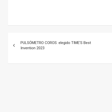
–
Navegación
PULSÓMETRO COROS: elegido TIME’S Best
de
Invention 2023
entradas