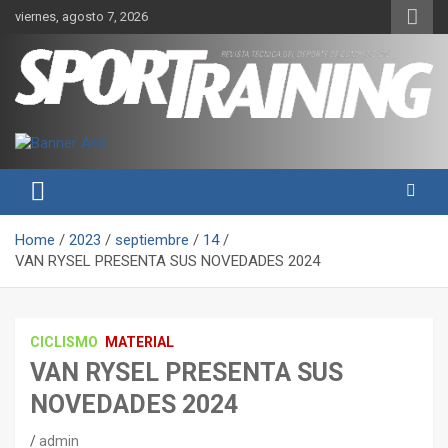
Skip
viernes, agosto 7, 2026
to
content
Sport Training es una web y revista especializada en deporte de
Revista técnica del deporte
rendimiento, nutrición y entrenamiento.
Sport Training
Home
2023
septiembre
14
VAN RYSEL PRESENTA SUS NOVEDADES 2024
CICLISMO
MATERIAL
VAN RYSEL PRESENTA SUS
NOVEDADES 2024
admin