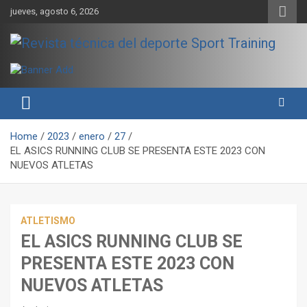
Skip
jueves, agosto 6, 2026
to
content
Sport Training es una web y revista especializada en deporte de
Revista técnica del deporte
rendimiento, nutrición y entrenamiento.
Sport Training
Home
2023
enero
27
EL ASICS RUNNING CLUB SE PRESENTA ESTE 2023 CON
NUEVOS ATLETAS
ATLETISMO
EL ASICS RUNNING CLUB SE
PRESENTA ESTE 2023 CON
NUEVOS ATLETAS