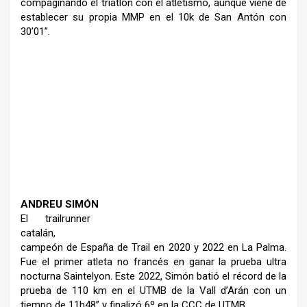
compaginando el triatlón con
el atletismo, aunque viene de
establecer su propia MMP en el 10k
de San Antón con
30’01”.
–
–
ANDREU SIMÓN
El trailrunner
catalán,
campeón
de España de Trail en 2020 y 2022
en La Palma.
Fue el primer atleta
no francés en ganar la prueba
ultra
nocturna Saintelyon. Este
2022, Simón batió el récord de
la
prueba de 110 km en el UTMB
de la Vall d’Arán con un
tiempo
de 11h48” y finalizó 6º en la CCC
de UTMB.