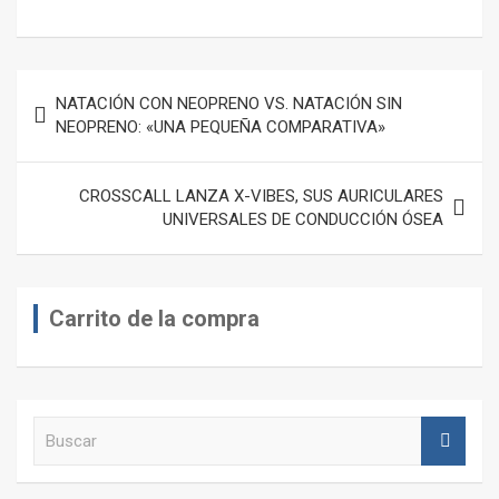
Navegación
NATACIÓN CON NEOPRENO VS. NATACIÓN SIN
de
NEOPRENO: «UNA PEQUEÑA COMPARATIVA»
entradas
CROSSCALL LANZA X-VIBES, SUS AURICULARES
UNIVERSALES DE CONDUCCIÓN ÓSEA
Carrito de la compra
B
u
s
c