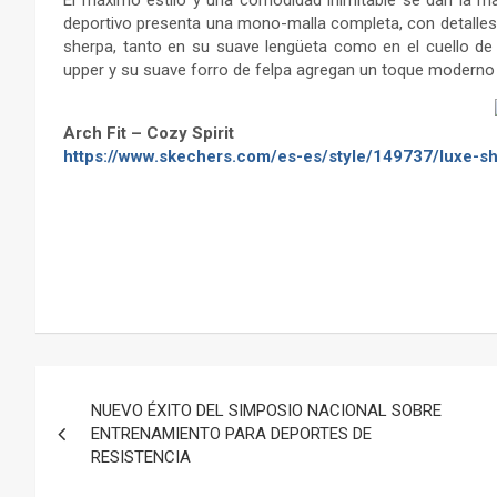
El máximo estilo y una comodidad inimitable se dan la m
deportivo presenta una mono-malla completa, con detalles
sherpa, tanto en su suave lengüeta como en el cuello de l
upper y su suave forro de felpa agregan un toque moderno 
Arch Fit – Cozy Spirit
https://www.skechers.com/es-es/style/149737/luxe-she
–
Navegación
NUEVO ÉXITO DEL SIMPOSIO NACIONAL SOBRE
de
ENTRENAMIENTO PARA DEPORTES DE
RESISTENCIA
entradas