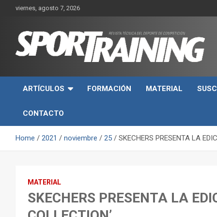
Skip
viernes, agosto 7, 2026
to
content
Sport Training es una web y revista especializada en deporte d
Revista técnica del
rendimiento, nutrición y entrenamiento.
ARTÍCULOS
FORMACIÓN
MATERIAL
SUSC
deporte Sport Training
CONTACTO
Home
2021
noviembre
25
SKECHERS PRESENTA LA EDIC
MATERIAL
SKECHERS PRESENTA LA EDI
COLLECTION’