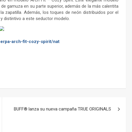
ano en modelo Arch Fit – Cozy Spirit. Este elegante modelo
 de gamuza en su parte superior, además de la más calentita
a zapatilla. Además, los toques de neón distribuidos por el
y distintivo a este seductor modelo.
rpa-arch-fit-cozy-spirit/nat
BUFF® lanza su nueva campaña TRUE ORIGINALS