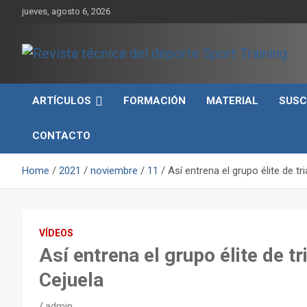
Skip
jueves, agosto 6, 2026
to
content
Sport Training es una web y revista especializada en deporte d
Revista técnica del
rendimiento, nutrición y entrenamiento.
ARTÍCULOS
FORMACIÓN
MATERIAL
SUSC
deporte Sport Training
CONTACTO
Home
2021
noviembre
11
Así entrena el grupo élite de tr
VÍDEOS
Así entrena el grupo élite de t
Cejuela
admin