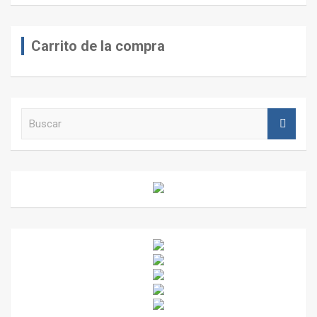
Carrito de la compra
B
u
s
c
a
r