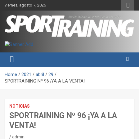
Skip
viernes, agosto 7, 2026
to
content
Sport Training es una web y revista especializada en deporte de
Revista técnica del deporte
rendimiento, nutrición y entrenamiento.
Sport Training
Home
2021
abril
29
SPORTRAINING Nº 96 ¡YA A LA VENTA!
NOTICIAS
SPORTRAINING Nº 96 ¡YA A LA
VENTA!
admin