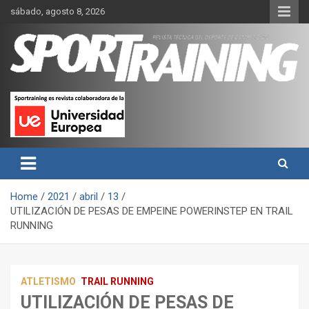
Skip
sábado, agosto 8, 2026
to
content
Sport Training es una web y revista especializada en deporte de
Revista técnica del deporte
rendimiento, nutrición y entrenamiento.
Sport Training
Home
2021
abril
13
UTILIZACIÓN DE PESAS DE EMPEINE POWERINSTEP EN TRAIL
RUNNING
ATLETISMO
TRAIL RUNNING
UTILIZACIÓN DE PESAS DE